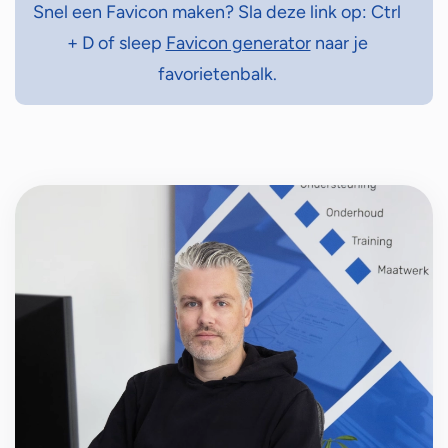
Snel een Favicon maken? Sla deze link op: Ctrl
+ D of sleep
Favicon generator
naar je
favorietenbalk.