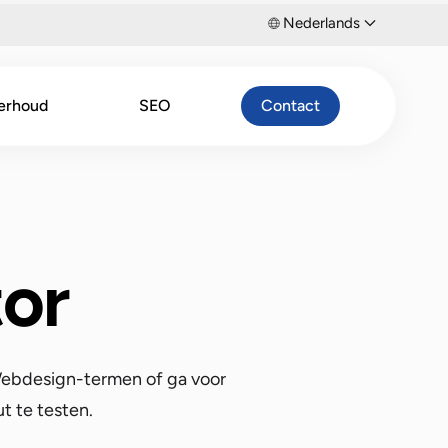
Nederlands
erhoud
SEO
Contact
or
 Webdesign-termen of ga voor
t te testen.