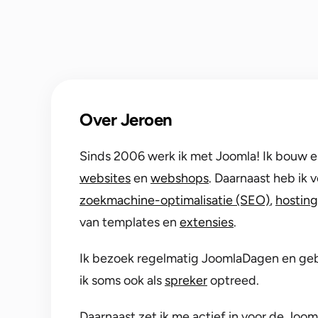
Over Jeroen
Sinds 2006 werk ik met Joomla! Ik bouw 
websites
en
webshops
. Daarnaast heb ik 
zoekmachine-optimalisatie (SEO)
,
hosting
van templates en
extensies
.
Ik bezoek regelmatig JoomlaDagen en geb
ik soms ook als
spreker
optreed.
Daarnaast zet ik me actief in voor de Joo