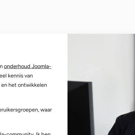
en
onderhoud Joomla-
veel kennis van
en het ontwikkelen
ruikersgroepen, waar
mla-community. Ik ben