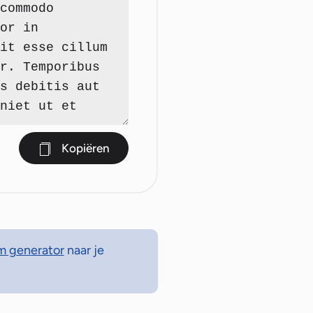
Kopiëren
m generator
naar je