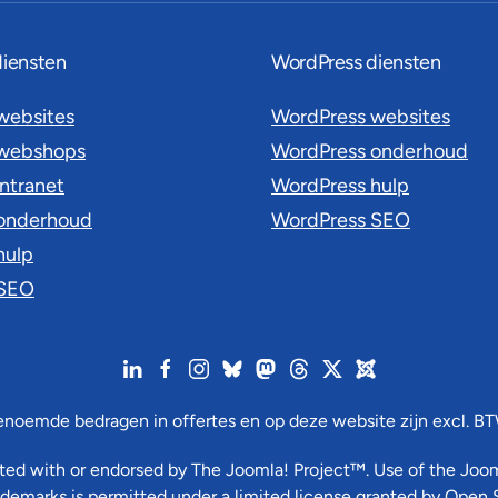
diensten
WordPress diensten
websites
WordPress websites
 webshops
WordPress onderhoud
intranet
WordPress hulp
onderhoud
WordPress SEO
hulp
 SEO
enoemde bedragen in offertes en op deze website zijn excl. BT
liated with or endorsed by The Joomla! Project™. Use of the Jo
ademarks is permitted under a limited license granted by Open 