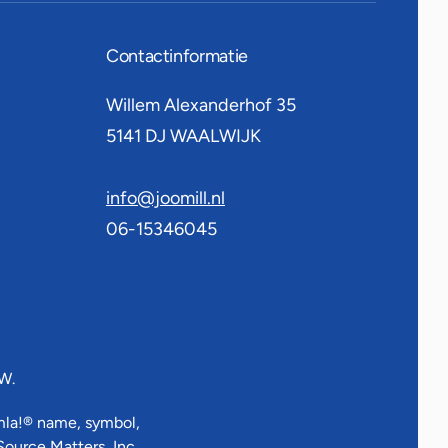
Contactinformatie
Willem Alexanderhof 35
5141 DJ
WAALWIJK
info@joomill.nl
06-15346045
W.
omla!® name, symbol,
Source Matters, Inc.