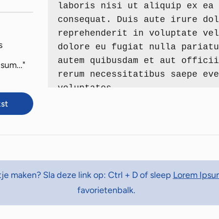
s
sum..."
kst
e maken? Sla deze link op: Ctrl + D of sleep
Lorem Ipsu
favorietenbalk.