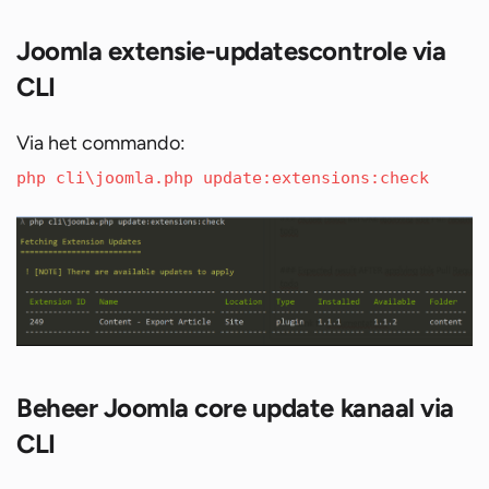
Joomla extensie-updatescontrole via
CLI
Via het commando:
php cli\joomla.php update:extensions:check
Beheer Joomla core update kanaal via
CLI