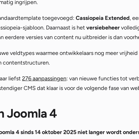
matig ingrijpen.
standaardtemplate toegevoegd:
Cassiopeia Extended
, e
ssiopeia-sjabloon. Daarnaast is het
versiebeheer
volledi
n eerdere versies van content nu uitbreider is dan voorh
uwe veldtypes waarmee ontwikkelaars nog meer vrijheid
n contentstructuren.
aar liefst
276 aanpassingen
: van nieuwe functies tot ve
stendiger CMS dat klaar is voor de volgende fase van we
n Joomla 4
oomla 4 sinds 14 oktober 2025 niet langer wordt onde