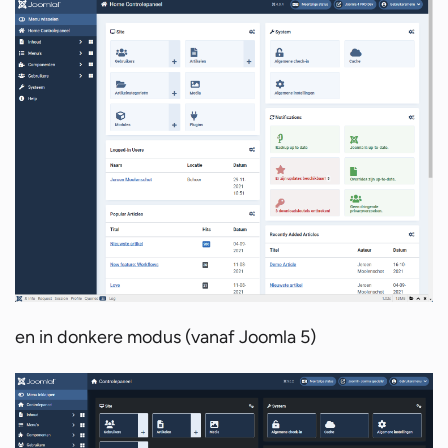
en in donkere modus (vanaf Joomla 5)