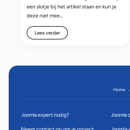
een slotje bij het artikel staan en kun je
deze niet mee…
Lees verder
Home
Joomla expert nodig?
Joomla 
Neem contact op
om je project
Joomla 