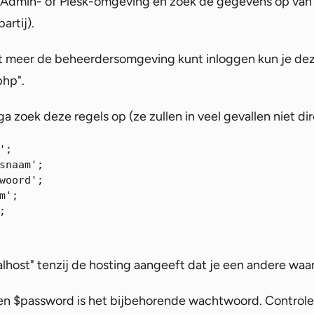
ctAdmin- of Plesk-omgeving en zoek de gegevens op va
artij).
iet meer de beheerdersomgeving kunt inloggen kun je de
php".
 zoek deze regels op (ze zullen in veel gevallen niet dire
;

snaam';

woord';

m';
;
ocalhost" tenzij de hosting aangeeft dat je een andere wa
en $password is het bijbehorende wachtwoord. Controle