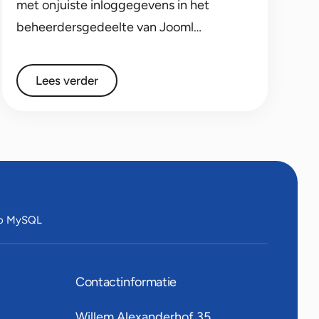
met onjuiste inloggegevens in het
beheerdersgedeelte van Jooml…
Lees verder
to MySQL
Contactinformatie
Willem Alexanderhof 35