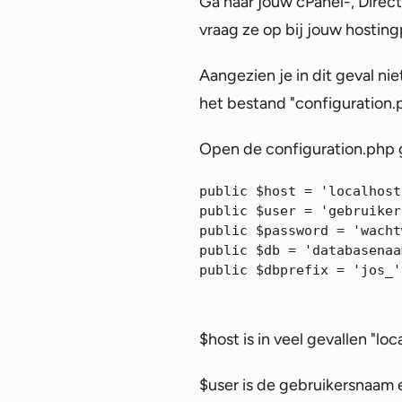
Ga naar jouw cPanel-, Dire
vraag ze op bij jouw hostingp
Aangezien je in dit geval n
het bestand "configuration.
Open de configuration.php ga
public $host = 'localhost'
public $user = 'gebruiker
public $password = 'wacht
public $db = 'databasenaa
public $dbprefix = 'jos_'
$host is in veel gevallen "l
$user is de gebruikersnaam 