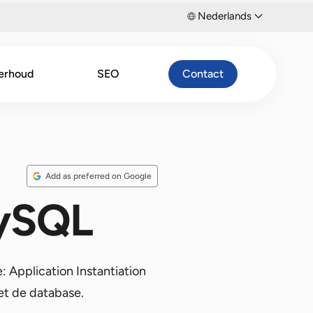
Nederlands
erhoud
SEO
Contact
Add as preferred on Google
MySQL
: Application Instantiation
et de database.