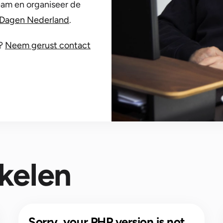
eam en organiseer de
Dagen Nederland
.
?
Neem gerust contact
ikelen
Sorry, your PHP version is not